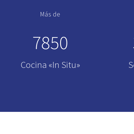
Más de
7850
Cocina «In Situ»
S