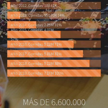
Año: 2012, Comidas: 188.41K
Año: 2013, Comidas: 950.70K
14%
Año: 2014, Comidas: 2.25M
31%
Año: 2015, Comidas: 4.07M
57%
Año: 2016, Comidas: 5.12M
71%
Año: 2017, Comidas: 5.81M
81%
Año: 2018, Comidas: 5.12M
88%
Año: 2019, Comidas: 7.17M
100%
MÁS DE 6.600.000