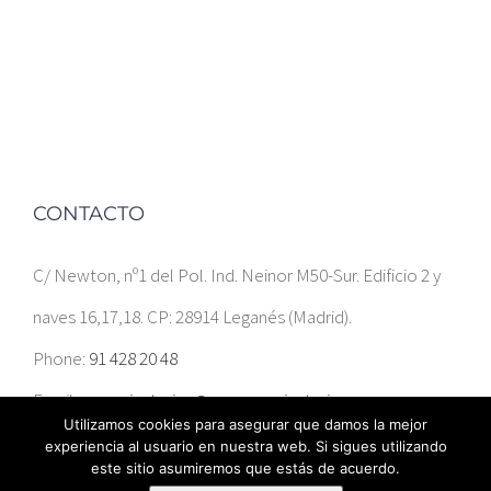
CONTACTO
C/ Newton, nº1 del Pol. Ind. Neinor M50-Sur. Edificio 2 y
naves 16,17,18. CP: 28914 Leganés (Madrid).
Phone:
91 428 20 48
Email:
ccservicatering@gruposervicatering.com
Utilizamos cookies para asegurar que damos la mejor
experiencia al usuario en nuestra web. Si sigues utilizando
este sitio asumiremos que estás de acuerdo.