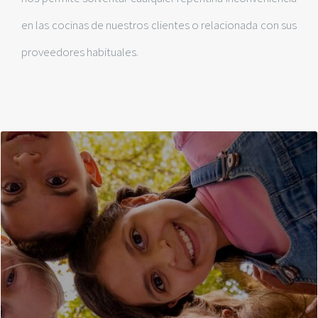
en las cocinas de nuestros clientes o relacionada con sus
proveedores habituales.
CENTROS ESCOLARES
Nos ocupamos de todo el horario de comedor, antes,
durante y después de la comida, incluyendo la gestión del
ocio y tiempo libre para niños a cargo de nuestros
monitores. Nuestro personal recibe cursos de primeros
auxilios, de ocio y tiempo libre, resolución de conflictos,