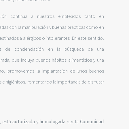
ción continua a nuestros empleados tanto en
adas con la manipulación y buenas prácticas como en
stinados a alérgicos o intolerantes. En este sentido,
res de concienciación en la búsqueda de una
brada, que incluya buenos hábitos alimenticios y una
ismo, promovemos la implantación de unos buenos
s e higiénicos, fomentando la importancia de disfrutar
, está
autorizada
y
homologada
por la
Comunidad