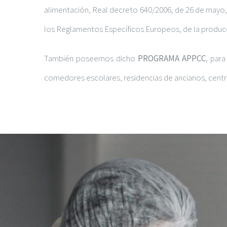
alimentación, Real decreto 640/2006, de 26 de mayo, 
los Reglamentos Específicos Europeos, de la producc
También poseemos dicho
PROGRAMA APPCC
, par
comedores escolares, residencias de ancianos, centros