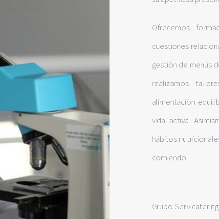
Ofrecemos forma
cuestiones relacion
gestión de menús de
realizamos talle
alimentación equili
vida activa. Asim
hábitos nutricionale
comiendo.
Grupo Servicatering