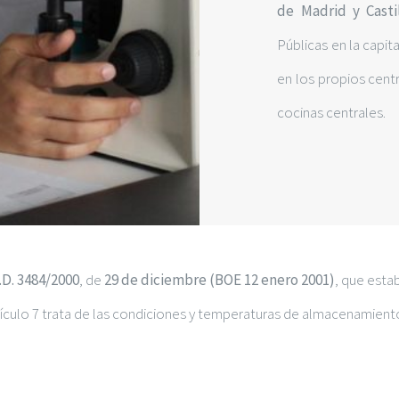
de Madrid y
Cast
Públicas en la capit
en los propios cent
cocinas centrales.
.D. 3484/2000
, de
29 de diciembre (BOE 12 enero 2001)
, que esta
tículo 7 trata de las condiciones y temperaturas de almacenamient