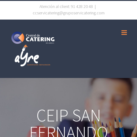
Saltar
Atención al client: 91 428 20 48
|
ccservicatering@gruposervicatering.com
al
contenido
CEIP SAN
FERNANDO